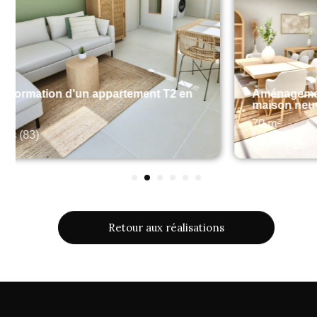
n
Aménagement de la pièce de vie d’une
maison neuve
70 m²
Montpellier (34)
1
2
3
4
5
6
Retour aux réalisations