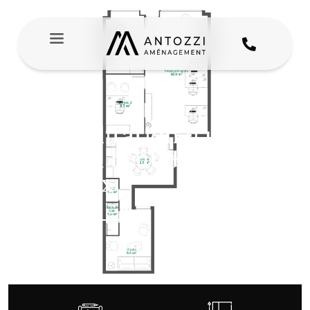
Réhabilitation d'un
plateau brut en
bureaux