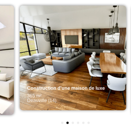
Construction d'une maison de luxe
Mod
ma
365 m²
Deauville (14)
55 
Met
1
2
3
4
5
6