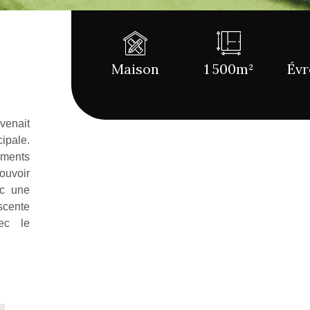
Maison
1 500m²
Évr
 venait
ipale.
ments
pouvoir
ec une
escente
ec le