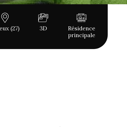
eux (27)
3D
Résidence
principale