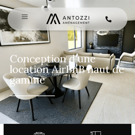
Conception d'une
location AirBnB haut de
gamme