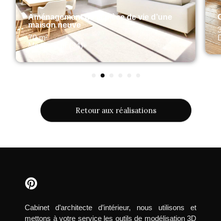
Aménagement de la pièce de vie d’une
maison neuve
70 m²
Montpellier (34)
1
2
3
4
5
6
Retour aux réalisations
Cabinet d’architecte d’intérieur, nous utilisons et
mettons à votre service les outils de modélisation 3D